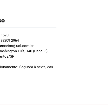
co
2 1670
 99209 2964
ancarios@uol.com.br
ashington Luís, 140 (Canal 3)
Santos/SP
0
cionamento: Segunda à sexta, das