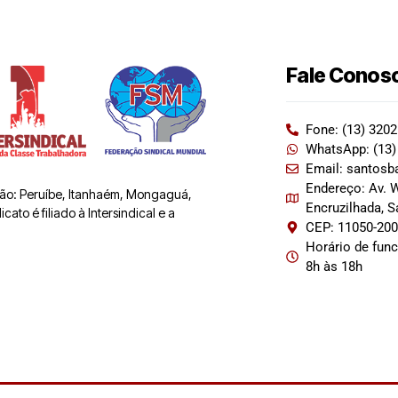
Fale Conos
Fone: (13) 320
WhatsApp: (13)
Email: santosb
Endereço: Av. W
 são: Peruíbe, Itanhaém, Mongaguá,
Encruzilhada, 
ato é filiado à Intersindical e a
CEP: 11050-20
Horário de fun
8h às 18h