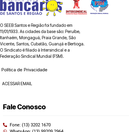
O SEEB Santos e Região foi fundado em
11/01/1933. As cidades da base são: Peruíbe,
Itanhaém, Mongaguá, Praia Grande, São
Vicente, Santos, Cubatão, Guarujá e Bertioga.
O Sindicato é filiado à Intersindical e a
Federação Sindical Mundial (FSM).
Política de Privacidade
ACESSAR EMAIL
Fale Conosco
Fone: (13) 3202 1670
WhatsApp: (13) 99209 2964