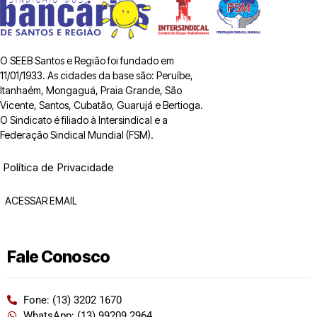
O SEEB Santos e Região foi fundado em
11/01/1933. As cidades da base são: Peruíbe,
Itanhaém, Mongaguá, Praia Grande, São
Vicente, Santos, Cubatão, Guarujá e Bertioga.
O Sindicato é filiado à Intersindical e a
Federação Sindical Mundial (FSM).
Política de Privacidade
ACESSAR EMAIL
Fale Conosco
Fone: (13) 3202 1670
WhatsApp: (13) 99209 2964