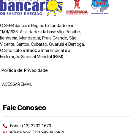
O SEEB Santos e Região foi fundado em
11/01/1933. As cidades da base são: Peruíbe,
Itanhaém, Mongaguá, Praia Grande, São
Vicente, Santos, Cubatão, Guarujá e Bertioga.
O Sindicato é filiado à Intersindical e a
Federação Sindical Mundial (FSM).
Política de Privacidade
ACESSAR EMAIL
Fale Conosco
Fone: (13) 3202 1670
WhatsApp: (13) 99209 2964