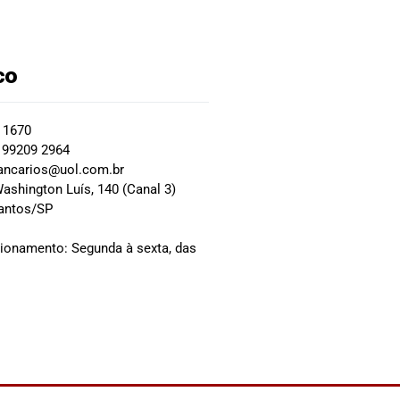
co
2 1670
 99209 2964
ancarios@uol.com.br
ashington Luís, 140 (Canal 3)
Santos/SP
0
cionamento: Segunda à sexta, das