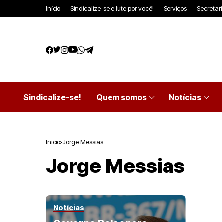
Início
Sindicalize-se e lute por você!
Serviços
Secretar
Sindicalize-se!
Quem somos
Notícias
Início
Jorge Messias
Jorge Messias
Notícias