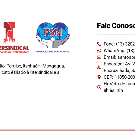
Fale Conos
Fone: (13) 320
WhatsApp: (13)
Email: santosb
Endereço: Av. W
 são: Peruíbe, Itanhaém, Mongaguá,
Encruzilhada, 
ato é filiado à Intersindical e a
CEP: 11050-20
Horário de fun
8h às 18h