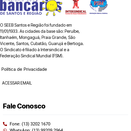
O SEEB Santos e Região foi fundado em
11/01/1933. As cidades da base são: Peruíbe,
Itanhaém, Mongaguá, Praia Grande, São
Vicente, Santos, Cubatão, Guarujá e Bertioga.
O Sindicato é filiado à Intersindical e a
Federação Sindical Mundial (FSM).
Política de Privacidade
ACESSAR EMAIL
Fale Conosco
Fone: (13) 3202 1670
WhatsApp: (13) 99209 2964