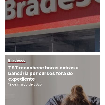
Bradesco
TST reconhece horas extras a
bancária por cursos fora do
expediente
12 de março de 2025