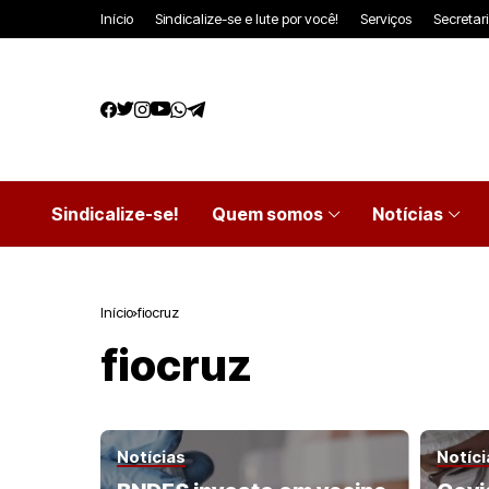
Início
Sindicalize-se e lute por você!
Serviços
Secretar
Sindicalize-se!
Quem somos
Notícias
Início
fiocruz
fiocruz
Notícias
Notíci