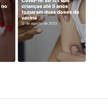
a
Covid-19: só 11% das
 no
crianças até 5 anos
tomaram duas doses da
vacina
12 de agosto de 2023