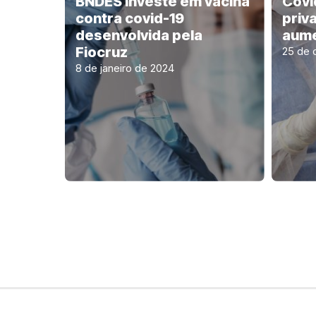
BNDES investe em vacina
Covi
contra covid-19
priv
desenvolvida pela
aume
Fiocruz
25 de 
8 de janeiro de 2024