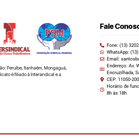
Fale Conos
Fone: (13) 320
WhatsApp: (13)
Email: santosb
Endereço: Av. W
 são: Peruíbe, Itanhaém, Mongaguá,
Encruzilhada, 
ato é filiado à Intersindical e a
CEP: 11050-20
Horário de fun
8h às 18h