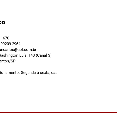
co
2 1670
 99209 2964
ancarios@uol.com.br
ashington Luís, 140 (Canal 3)
Santos/SP
0
cionamento: Segunda à sexta, das