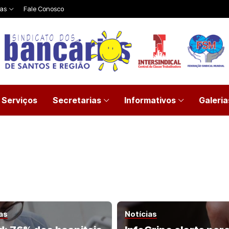
ias
Fale Conosco
Serviços
Secretarias
Informativos
Galeria
as
Notícias