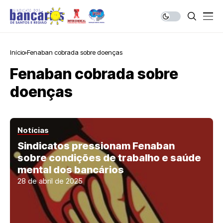
Início
Fenaban cobrada sobre doenças
Fenaban cobrada sobre
doenças
Notícias
Sindicatos pressionam Fenaban
sobre condições de trabalho e saúde
mental dos bancários
28 de abril de 2025