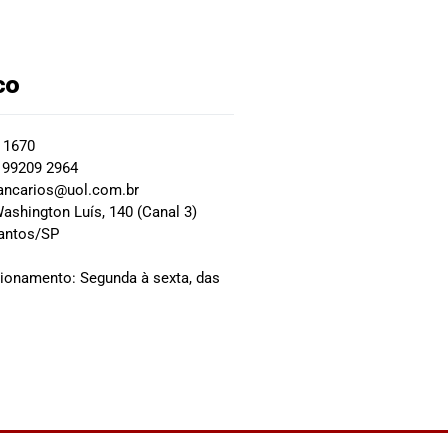
co
2 1670
 99209 2964
ancarios@uol.com.br
ashington Luís, 140 (Canal 3)
Santos/SP
0
cionamento: Segunda à sexta, das