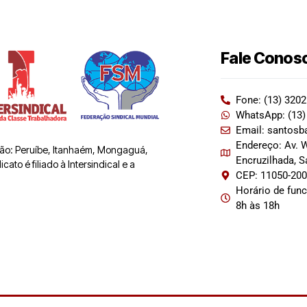
Fale Conos
Fone: (13) 320
WhatsApp: (13)
Email: santosb
Endereço: Av. W
 são: Peruíbe, Itanhaém, Mongaguá,
Encruzilhada, 
ato é filiado à Intersindical e a
CEP: 11050-20
Horário de fun
8h às 18h