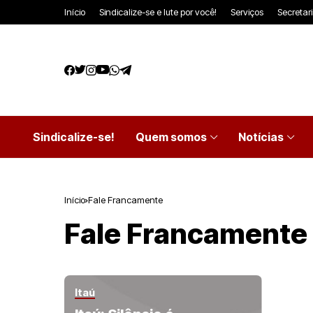
Início
Sindicalize-se e lute por você!
Serviços
Secretar
Sindicalize-se!
Quem somos
Notícias
Início
Fale Francamente
Fale Francamente
Itaú