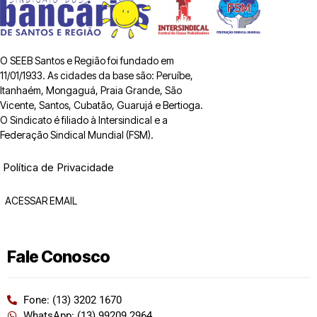
O SEEB Santos e Região foi fundado em
11/01/1933. As cidades da base são: Peruíbe,
Itanhaém, Mongaguá, Praia Grande, São
Vicente, Santos, Cubatão, Guarujá e Bertioga.
O Sindicato é filiado à Intersindical e a
Federação Sindical Mundial (FSM).
Política de Privacidade
ACESSAR EMAIL
Fale Conosco
Fone: (13) 3202 1670
WhatsApp: (13) 99209 2964