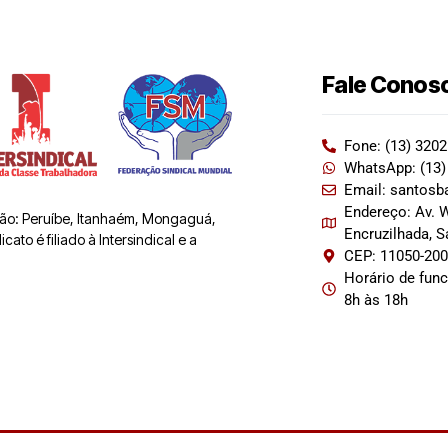
Fale Conos
Fone: (13) 320
WhatsApp: (13)
Email: santosb
Endereço: Av. W
 são: Peruíbe, Itanhaém, Mongaguá,
Encruzilhada, 
ato é filiado à Intersindical e a
CEP: 11050-20
Horário de fun
8h às 18h