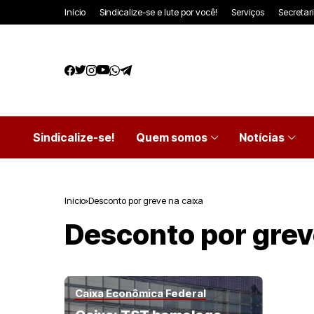
Início
Sindicalize-se e lute por você!
Serviços
Secretar
Sindicalize-se!
Quem somos
Notícias
Início
Desconto por greve na caixa
Desconto por grev
Caixa Econômica Federal