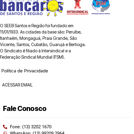
O SEEB Santos e Região foi fundado em
11/01/1933. As cidades da base são: Peruíbe,
Itanhaém, Mongaguá, Praia Grande, São
Vicente, Santos, Cubatão, Guarujá e Bertioga.
O Sindicato é filiado à Intersindical e a
Federação Sindical Mundial (FSM).
Política de Privacidade
ACESSAR EMAIL
Fale Conosco
Fone: (13) 3202 1670
WhatsApp: (13) 99209 2964