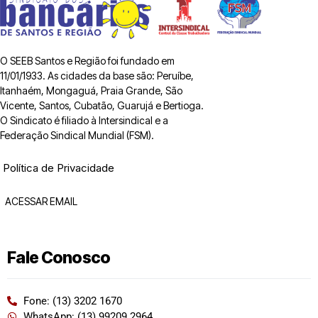
O SEEB Santos e Região foi fundado em
11/01/1933. As cidades da base são: Peruíbe,
Itanhaém, Mongaguá, Praia Grande, São
Vicente, Santos, Cubatão, Guarujá e Bertioga.
O Sindicato é filiado à Intersindical e a
Federação Sindical Mundial (FSM).
Política de Privacidade
ACESSAR EMAIL
Fale Conosco
Fone: (13) 3202 1670
WhatsApp: (13) 99209 2964