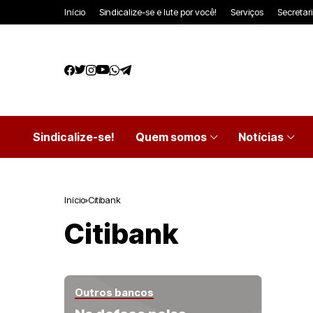
Início
Sindicalize-se e lute por você!
Serviços
Secretar
Sindicalize-se!
Quem somos
Notícias
Início
Citibank
Citibank
Outros bancos