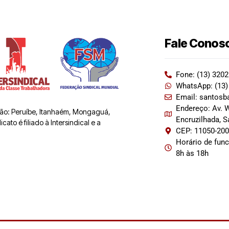
Fale Conos
Fone: (13) 320
WhatsApp: (13)
Email: santosb
Endereço: Av. W
 são: Peruíbe, Itanhaém, Mongaguá,
Encruzilhada, 
ato é filiado à Intersindical e a
CEP: 11050-20
Horário de fun
8h às 18h