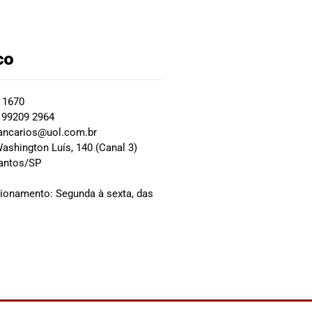
co
2 1670
 99209 2964
ancarios@uol.com.br
ashington Luís, 140 (Canal 3)
Santos/SP
0
cionamento: Segunda à sexta, das