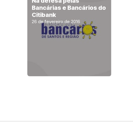
Na defesa pelas
Bancárias e Bancários do
Citibank
26 de fevereiro de 2016