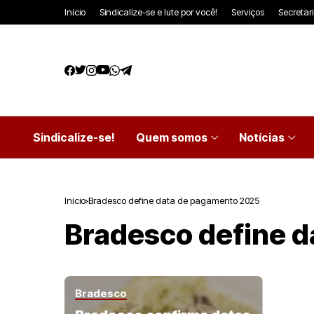
Início
Sindicalize-se e lute por você!
Serviços
Secretar
Sindicalize-se!
Quem somos
Notícias
Início
Bradesco define data de pagamento 2025
Bradesco define 
Bradesco