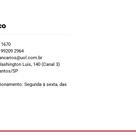
co
2 1670
 99209 2964
ancarios@uol.com.br
ashington Luís, 140 (Canal 3)
Santos/SP
0
cionamento: Segunda à sexta, das