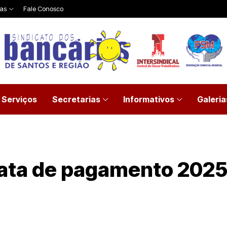
ias
Fale Conosco
Serviços
Secretarias
Informativos
Galeria
data de pagamento 202