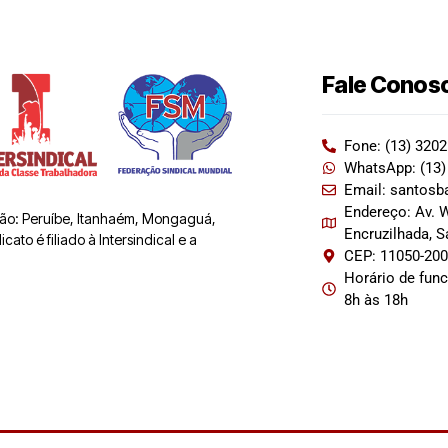
Fale Conos
Fone: (13) 320
WhatsApp: (13)
Email: santosb
Endereço: Av. W
 são: Peruíbe, Itanhaém, Mongaguá,
Encruzilhada, 
ato é filiado à Intersindical e a
CEP: 11050-20
Horário de fun
8h às 18h