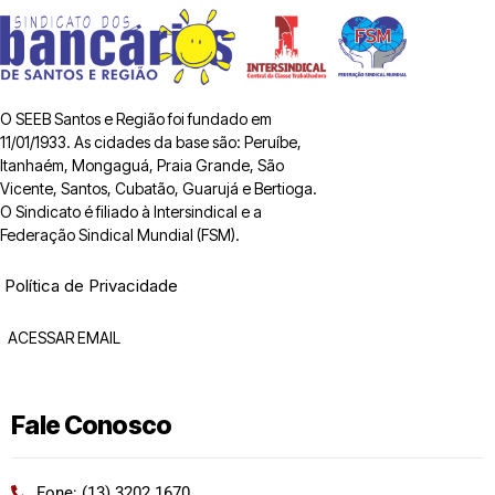
O SEEB Santos e Região foi fundado em
11/01/1933. As cidades da base são: Peruíbe,
Itanhaém, Mongaguá, Praia Grande, São
Vicente, Santos, Cubatão, Guarujá e Bertioga.
O Sindicato é filiado à Intersindical e a
Federação Sindical Mundial (FSM).
Política de Privacidade
ACESSAR EMAIL
Fale Conosco
Fone: (13) 3202 1670