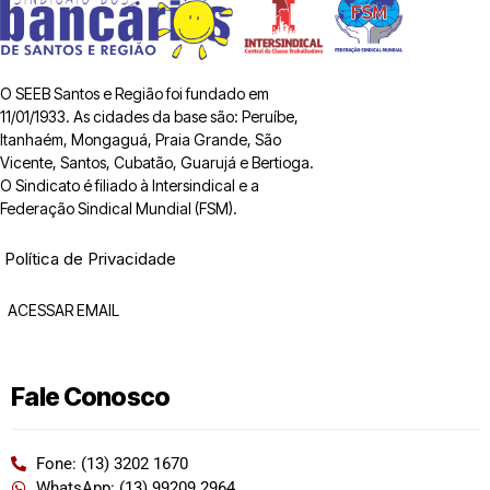
O SEEB Santos e Região foi fundado em
11/01/1933. As cidades da base são: Peruíbe,
Itanhaém, Mongaguá, Praia Grande, São
Vicente, Santos, Cubatão, Guarujá e Bertioga.
O Sindicato é filiado à Intersindical e a
Federação Sindical Mundial (FSM).
Política de Privacidade
ACESSAR EMAIL
Fale Conosco
Fone: (13) 3202 1670
WhatsApp: (13) 99209 2964