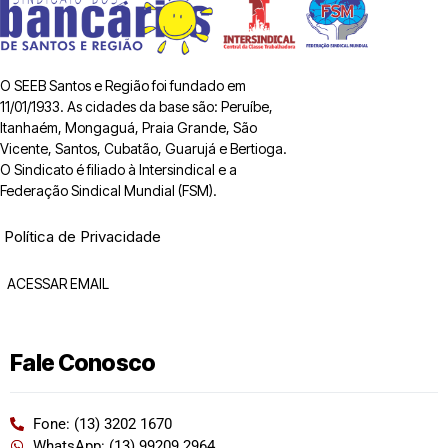
O SEEB Santos e Região foi fundado em
11/01/1933. As cidades da base são: Peruíbe,
Itanhaém, Mongaguá, Praia Grande, São
Vicente, Santos, Cubatão, Guarujá e Bertioga.
O Sindicato é filiado à Intersindical e a
Federação Sindical Mundial (FSM).
Política de Privacidade
ACESSAR EMAIL
Fale Conosco
Fone: (13) 3202 1670
WhatsApp: (13) 99209 2964