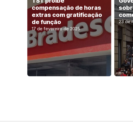
TST proíbe
Gove
compensação de horas
sobr
extras com gratificação
comé
de função
23 de 
17 de fevereiro de 2025