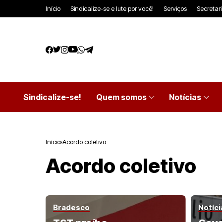
Início
Sindicalize-se e lute por você!
Serviços
Secretar
Sindicalize-se!
Quem somos
Notícias
Início
Acordo coletivo
Acordo coletivo
Bradesco
Notíci