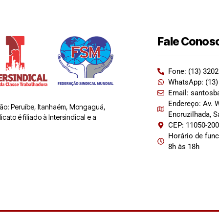
Fale Conos
Fone: (13) 320
WhatsApp: (13)
Email: santosb
Endereço: Av. W
 são: Peruíbe, Itanhaém, Mongaguá,
Encruzilhada, 
ato é filiado à Intersindical e a
CEP: 11050-20
Horário de fun
8h às 18h