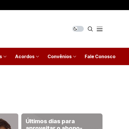
s
Acordos
Convênios
Fale Conosco
Últimos dias para
aproveitar o abono-