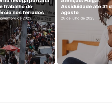
rno revoga portaria
Atenção: Folga
e trabalho do
Assiduidade até 31 
rcio nos feriados
agosto
novembro de 2023
26 de julho de 2023