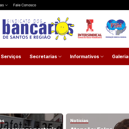
ias
Fale Conosco
Serviços
Secretarias
Informativos
Galeria
as
Notícias