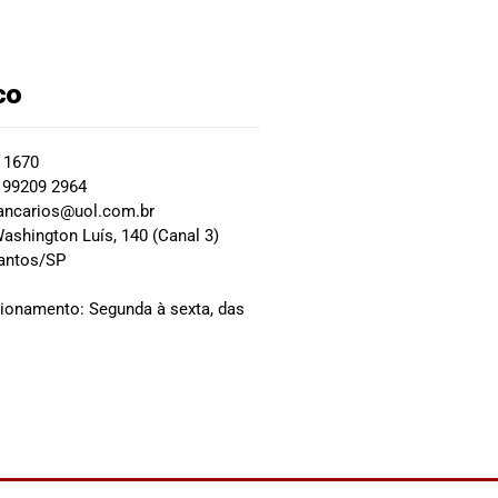
co
2 1670
 99209 2964
ancarios@uol.com.br
ashington Luís, 140 (Canal 3)
Santos/SP
0
cionamento: Segunda à sexta, das