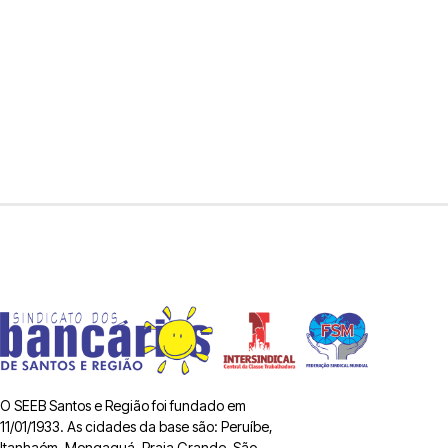
O SEEB Santos e Região foi fundado em
11/01/1933. As cidades da base são: Peruíbe,
Itanhaém, Mongaguá, Praia Grande, São