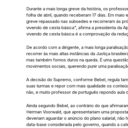
Durante a mais longa greve da história, os profess
folha de abril, quando receberam 17 dias. Em maio 
greve repassado nas subsedes e recorreram às próp
vivendo de cesta básica", afirma a presidenta da 
vivendo de cesta básica é a comprovação da reduçã
De acordo com a dirigente, a mais longa paralisação 
recorrer às mais altas instâncias da Justiça brasile
mas também fomos duros na queda. É uma questão d
movimentos sociais, querendo punir uma paralisação
A decisão do Supremo, conforme Bebel, regula tam
suas turmas e repor com mais qualidade os conteúdo
não, e muito professor de português repondo aula 
Ainda segundo Bebel, ao contrário do que afirmara
Herman Voorwald, que apresentariam uma proposta de
deveriam aguardar o anúncio do plano salarial, não
data-base considerada pelo governo, quando a cate