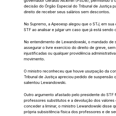
governador Geraldo Alckmin (PSDB), permitindo o d
decisão do Órgão Especial do Tribunal de Justiça p
direito de receber seus salários sem descontos.
No Supremo, a Apeoesp alegou que o STJ, em sua 
STF ao analisar e julgar um caso que já está sendo
No entendimento de Lewandowski, o mandado de seg
assegurar o livre exercício do direito de greve, 
injustificadas ou qualquer providência administrati
movimento.
O ministro reconheceu que houve usurpação da comp
Tribunal de Justiça apreciou pedido de suspensão q
salientou Lewandowski.
Outro argumento afastado pelo presidente do STF f
professores substitutos e a devolução dos valores
conceder a liminar, o ministro Lewandowski disse 
própria subsistência física dos professores e de seu