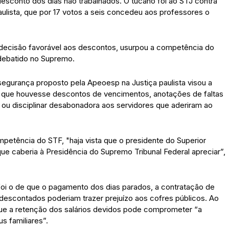
esconto dos dias não trabalhados. O tucano foi ao STJ contra
aulista, que por 17 votos a seis concedeu aos professores o
decisão favorável aos descontos, usurpou a competência do
 debatido no Supremo.
urança proposto pela Apeoesp na Justiça paulista visou a
sem que houvesse descontos de vencimentos, anotações de faltas
va ou disciplinar desabonadora aos servidores que aderiram ao
etência do STF, "haja vista que o presidente do Superior
ue caberia à Presidência do Supremo Tribunal Federal apreciar”,
oi o de que o pagamento dos dias parados, a contratação de
 descontados poderiam trazer prejuízo aos cofres públicos. Ao
que a retenção dos salários devidos pode comprometer “a
s familiares”.