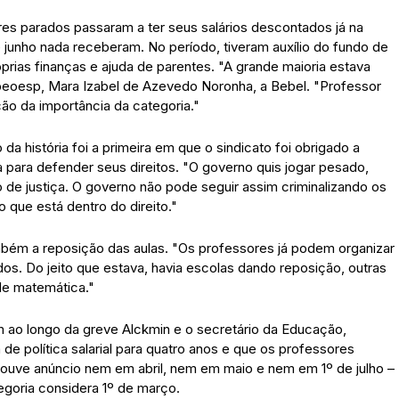
ores parados passaram a ter seus salários descontados já na
e junho nada receberam. No período, tiveram auxílio do fundo de
rias finanças e ajuda de parentes. "A grande maioria estava
Apeoesp, Mara Izabel de Azevedo Noronha, a Bebel. "Professor
o da importância da categoria."
da história foi a primeira em que o sindicato foi obrigado a
ira para defender seus direitos. "O governo quis jogar pesado,
e justiça. O governo não pode seguir assim criminalizando os
 que está dentro do direito."
bém a reposição das aulas. "Os professores já podem organizar
s. Do jeito que estava, havia escolas dando reposição, outras
de matemática."
m ao longo da greve Alckmin e o secretário da Educação,
 política salarial para quatro anos e que os professores
 houve anúncio nem em abril, nem em maio e nem em 1º de julho –
goria considera 1º de março.