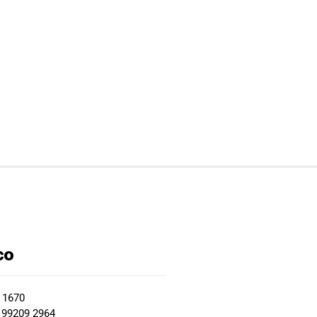
co
2 1670
 99209 2964