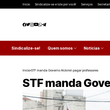
Início
Sindicalize-se e lute por você!
Serviços
Secretar
Sindicalize-se!
Quem somos
Notícias
Início
STF manda Governo Alckmin pagar professores
STF manda Gove