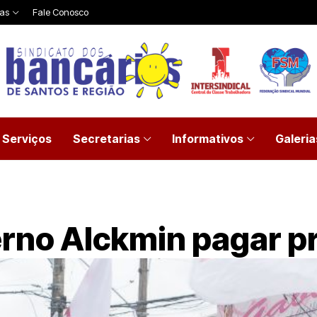
ias
Fale Conosco
Serviços
Secretarias
Informativos
Galeria
rno Alckmin pagar p