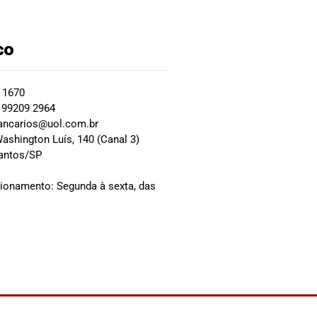
co
2 1670
 99209 2964
ancarios@uol.com.br
ashington Luís, 140 (Canal 3)
Santos/SP
0
cionamento: Segunda à sexta, das