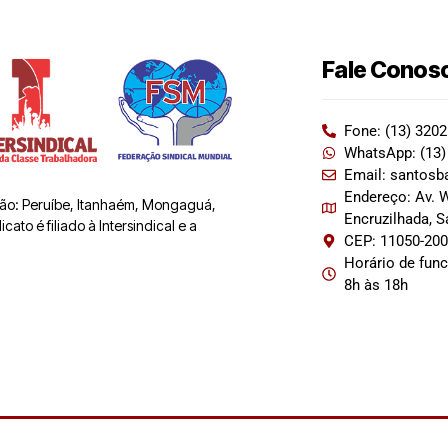
Fale Conos
Fone: (13) 320
WhatsApp: (13)
Email: santosb
Endereço: Av. W
 são: Peruíbe, Itanhaém, Mongaguá,
Encruzilhada, 
ato é filiado à Intersindical e a
CEP: 11050-20
Horário de fun
8h às 18h