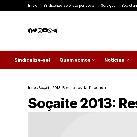
Início
Sindicalize-se e lute por você!
Serviços
Secretar
Sindicalize-se!
Quem somos
Notícias
Início
Soçaite 2013: Resultados da 1ª rodada
Soçaite 2013: Re