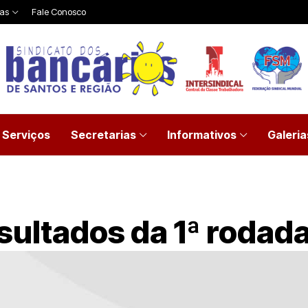
ias
Fale Conosco
Serviços
Secretarias
Informativos
Galeria
sultados da 1ª rodad