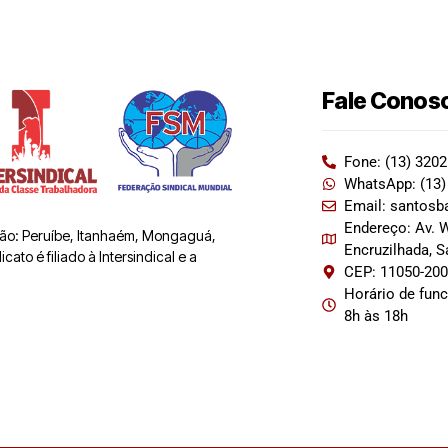
Fale Conos
Fone: (13) 320
WhatsApp: (13)
Email: santosb
Endereço: Av. W
 são: Peruíbe, Itanhaém, Mongaguá,
Encruzilhada, 
ato é filiado à Intersindical e a
CEP: 11050-20
Horário de fun
8h às 18h