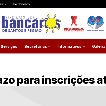
ias
Fale Conosco
Serviços
Secretarias
Informativos
Galeria
zo para inscrições até