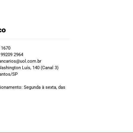
co
2 1670
 99209 2964
ancarios@uol.com.br
ashington Luís, 140 (Canal 3)
Santos/SP
0
cionamento: Segunda à sexta, das