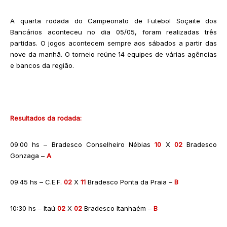
A quarta rodada do Campeonato de Futebol Soçaite dos
Bancários aconteceu no dia 05/05, foram realizadas três
partidas. O jogos acontecem sempre aos sábados a partir das
nove da manhã. O torneio reúne 14 equipes de várias agências
e bancos da região.
Resultados da rodada:
09:00 hs – Bradesco Conselheiro Nébias
10
X
02
Bradesco
Gonzaga –
A
09:45 hs – C.E.F.
02
X
11
Bradesco Ponta da Praia –
B
10:30 hs – Itaú
02
X
02
Bradesco Itanhaém –
B