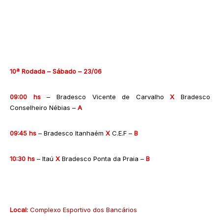
10ª Rodada – Sábado – 23/06
09:00 hs
– Bradesco Vicente de Carvalho
X
Bradesco
Conselheiro Nébias –
A
09:45 hs
– Bradesco Itanhaém
X
C.E.F –
B
10:30 hs
– Itaú
X
Bradesco Ponta da Praia –
B
Local:
Complexo Esportivo dos Bancários