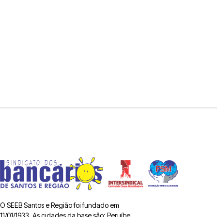
O SEEB Santos e Região foi fundado em
11/01/1933. As cidades da base são: Peruíbe,