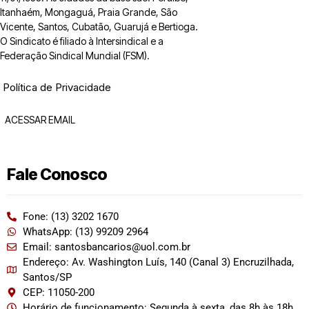
Itanhaém, Mongaguá, Praia Grande, São
Vicente, Santos, Cubatão, Guarujá e Bertioga.
O Sindicato é filiado à Intersindical e a
Federação Sindical Mundial (FSM).
Política de Privacidade
ACESSAR EMAIL
Fale Conosco
Fone: (13) 3202 1670
WhatsApp: (13) 99209 2964
Email: santosbancarios@uol.com.br
Endereço: Av. Washington Luís, 140 (Canal 3) Encruzilhada,
Santos/SP
CEP: 11050-200
Horário de funcionamento: Segunda à sexta, das 8h às 18h