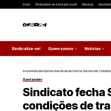
Início
Sindicalize-se e lute por você!
Serviços
Secretar
Sindicalize-se!
Quem somos
Notícias
Início
Notícias
Santander
Sindicato fecha Santander Cubatão
Santander
Sindicato fecha 
condições de tr