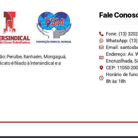
Fale Conos
Fone: (13) 320
WhatsApp: (13)
Email: santosb
Endereço: Av. W
 são: Peruíbe, Itanhaém, Mongaguá,
Encruzilhada, 
ato é filiado à Intersindical e a
CEP: 11050-20
Horário de fun
8h às 18h