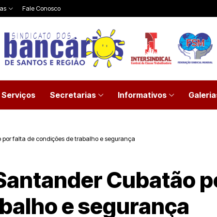
ias
Fale Conosco
Serviços
Secretarias
Informativos
Galeria
 por falta de condições de trabalho e segurança
Santander Cubatão po
abalho e segurança