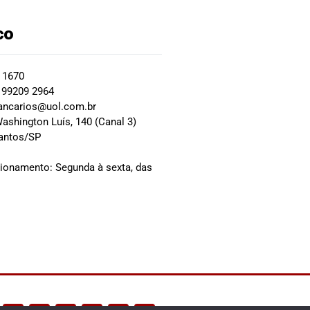
co
2 1670
 99209 2964
ancarios@uol.com.br
ashington Luís, 140 (Canal 3)
Santos/SP
0
cionamento: Segunda à sexta, das