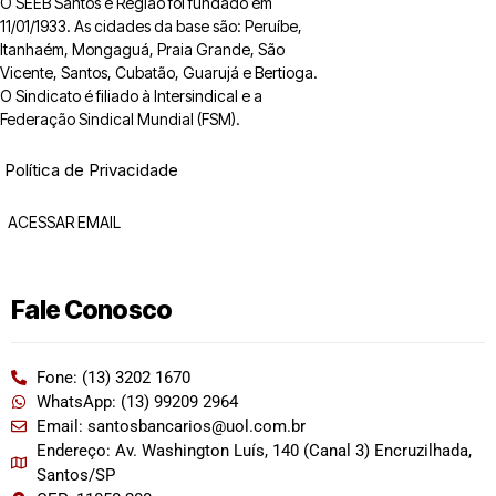
O SEEB Santos e Região foi fundado em
11/01/1933. As cidades da base são: Peruíbe,
Itanhaém, Mongaguá, Praia Grande, São
Vicente, Santos, Cubatão, Guarujá e Bertioga.
O Sindicato é filiado à Intersindical e a
Federação Sindical Mundial (FSM).
Política de Privacidade
ACESSAR EMAIL
Fale Conosco
Fone: (13) 3202 1670
WhatsApp: (13) 99209 2964
Email: santosbancarios@uol.com.br
Endereço: Av. Washington Luís, 140 (Canal 3) Encruzilhada,
Santos/SP