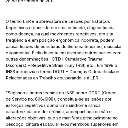
28 de dezembro de 2011
O termo LER é a abreviatura de Lesões por Esforços
Repetitivos e consiste em uma entidade, diagnosticada
como doença, na qual movimentos repetitivos, em alta
freqüência e em posição ergonômica incorreta, podem
causar lesões de estruturas do Sistema tendíneo, muscular
e ligamentar. É ela descrita em diversos outros países com
outras denominações , CTD ( Cumulative Trauma
Disorders) – Repetitive Strain Injury (RSI) etc.: Em 1998 o
INSS introduziu o termo DORT – Doenças Osteoarticulares
Relacionadas ao Trabalho equiparando-a á LER.
“Segundo a norma técnica do INSS sobre DORT (Ordem
de Serviço no. 606/1998), conceitua-se as lesões por
esforços repetitivos como uma síndrome clínica
caracterizada por dor crônica, acompanhada ou não e
alterações objetivas, que se manifesta principalmente no
pescoço, cintura escapular e/ou membros superiores em