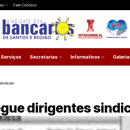
ias
Fale Conosco
Serviços
Secretarias
Informativos
Galeria
sindicais
gue dirigentes sindic