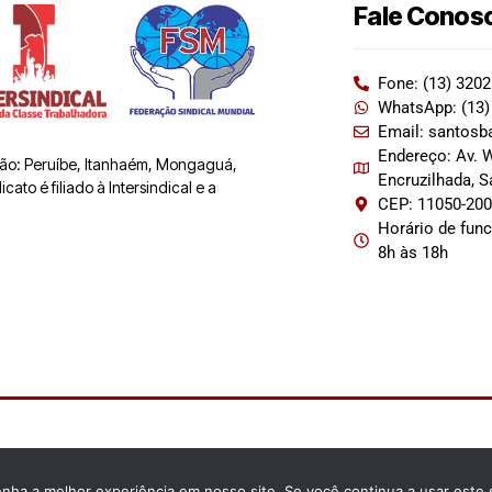
Fale Conos
Fone: (13) 320
WhatsApp: (13)
Email: santosb
Endereço: Av. W
 são: Peruíbe, Itanhaém, Mongaguá,
Encruzilhada, 
ato é filiado à Intersindical e a
CEP: 11050-20
Horário de fun
8h às 18h
enha a melhor experiência em nosso site. Se você continua a usar este 