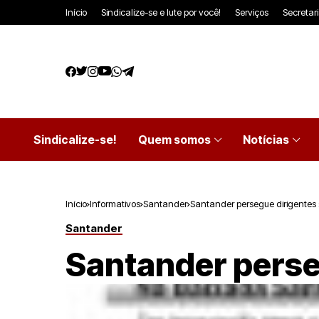
Início
Sindicalize-se e lute por você!
Serviços
Secretar
Sindicalize-se!
Quem somos
Notícias
Início
Informativos
Santander
Santander persegue dirigentes 
Santander
Santander perse