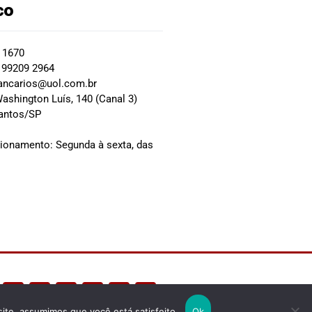
co
2 1670
 99209 2964
ancarios@uol.com.br
ashington Luís, 140 (Canal 3)
Santos/SP
0
cionamento: Segunda à sexta, das
site, assumimos que você está satisfeito.
Ok