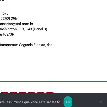
2 1670
 99209 2964
ancarios@uol.com.br
ashington Luís, 140 (Canal 3)
Santos/SP
0
cionamento: Segunda à sexta, das
site, assumimos que você está satisfeito.
Ok