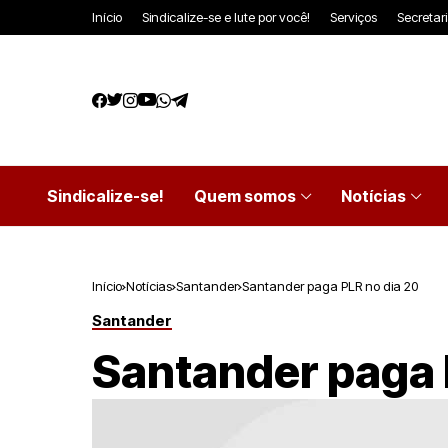
Início
Sindicalize-se e lute por você!
Serviços
Secretar
Sindicalize-se!
Quem somos
Notícias
Início
Notícias
Santander
Santander paga PLR no dia 20
Santander
Santander paga 