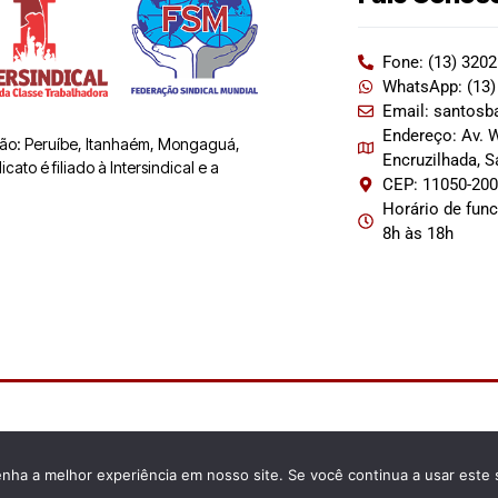
Fone: (13) 320
WhatsApp: (13)
Email: santosb
Endereço: Av. W
 são: Peruíbe, Itanhaém, Mongaguá,
Encruzilhada, 
ato é filiado à Intersindical e a
CEP: 11050-20
Horário de fun
8h às 18h
enha a melhor experiência em nosso site. Se você continua a usar este 