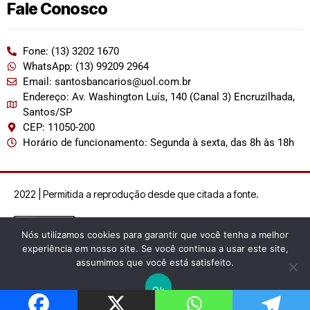
Fale Conosco
Fone: (13) 3202 1670
WhatsApp: (13) 99209 2964
Email: santosbancarios@uol.com.br
Endereço: Av. Washington Luís, 140 (Canal 3) Encruzilhada,
Santos/SP
CEP: 11050-200
Horário de funcionamento: Segunda à sexta, das 8h às 18h
2022 | Permitida a reprodução desde que citada a fonte.
Nós utilizamos cookies para garantir que você tenha a melhor
experiência em nosso site. Se você continua a usar este site,
assumimos que você está satisfeito.
Ok