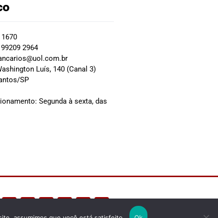
co
2 1670
 99209 2964
ancarios@uol.com.br
ashington Luís, 140 (Canal 3)
Santos/SP
0
cionamento: Segunda à sexta, das
site, assumimos que você está satisfeito.
Ok