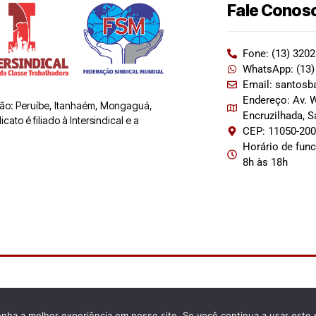
Fale Conos
Fone: (13) 320
WhatsApp: (13)
Email: santosb
Endereço: Av. W
 são: Peruíbe, Itanhaém, Mongaguá,
Encruzilhada, 
ato é filiado à Intersindical e a
CEP: 11050-20
Horário de fun
8h às 18h
enha a melhor experiência em nosso site. Se você continua a usar este 