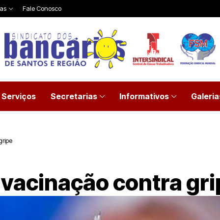
ias
Fale Conosco
Serviços
Secretarias
Informativos
Galeria
gripe
 vacinação contra gr