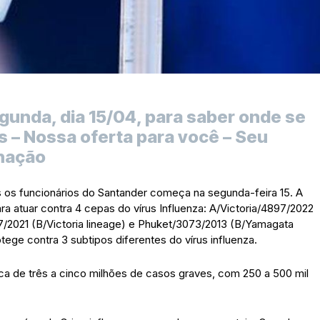
nda, dia 15/04, para saber onde se
s – Nossa oferta para você – Seu
inação
 os funcionários do Santander começa na segunda-feira 15. A
ra atuar contra 4 cepas do vírus Influenza: A/Victoria/4897/2022
7/2021 (B/Victoria lineage) e Phuket/3073/2013 (B/Yamagata
otege contra 3 subtipos diferentes do vírus influenza.
a de três a cinco milhões de casos graves, com 250 a 500 mil