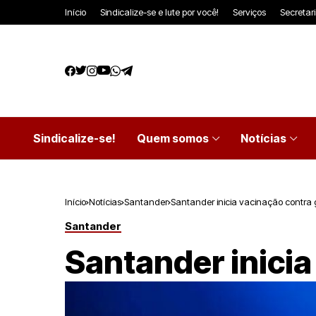
Início
Sindicalize-se e lute por você!
Serviços
Secretar
Sindicalize-se!
Quem somos
Notícias
Início
Notícias
Santander
Santander inicia vacinação contra 
Santander
Santander inicia