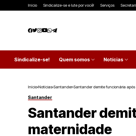
Início
Sindicalize-se e lute por você!
Serviços
Secretar
Sindicalize-se!
Quem somos
Notícias
Início
Notícias
Santander
Santander demite funcionária após
Santander
Santander demit
maternidade