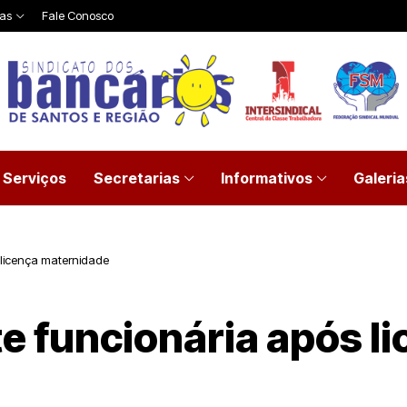
ias
Fale Conosco
Serviços
Secretarias
Informativos
Galeria
 licença maternidade
e funcionária após l