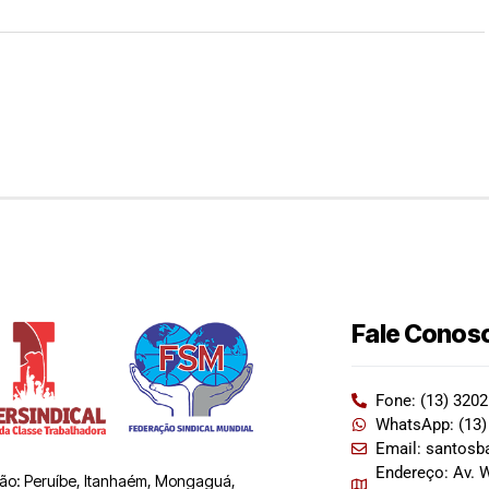
Fale Conos
Fone: (13) 320
WhatsApp: (13)
Email: santosb
Endereço: Av. W
 são: Peruíbe, Itanhaém, Mongaguá,