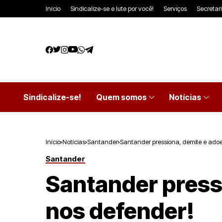
Início
Sindicalize-se e lute por você!
Serviços
Secretar
Sindicalize-se!
Quem somos
Notícias
Início
Notícias
Santander
Santander pressiona, demite e ado
Santander
Santander press
nos defender!