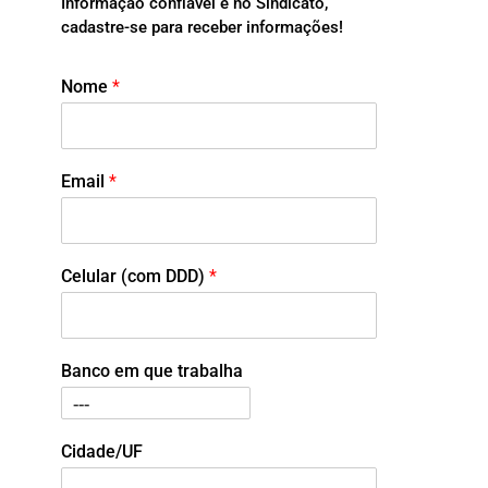
Informação confiável é no Sindicato,
cadastre-se para receber informações!
Nome
*
Email
*
Celular (com DDD)
*
Banco em que trabalha
Cidade/UF