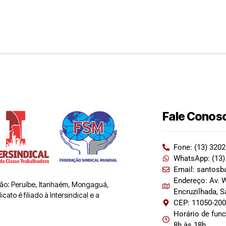
Fale Conos
Fone: (13) 320
WhatsApp: (13)
Email: santosb
Endereço: Av. W
 são: Peruíbe, Itanhaém, Mongaguá,
Encruzilhada, 
ato é filiado à Intersindical e a
CEP: 11050-20
Horário de fun
8h às 18h