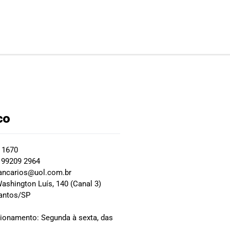
co
2 1670
 99209 2964
ancarios@uol.com.br
ashington Luís, 140 (Canal 3)
Santos/SP
0
cionamento: Segunda à sexta, das