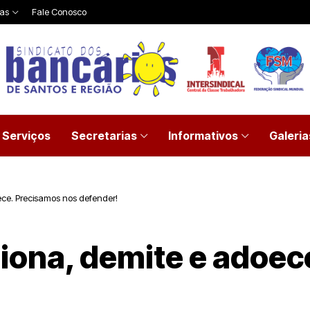
ias
Fale Conosco
Serviços
Secretarias
Informativos
Galeria
ece. Precisamos nos defender!
iona, demite e adoec