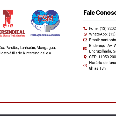
Fale Conos
Fone: (13) 320
WhatsApp: (13)
Email: santosb
Endereço: Av. W
 são: Peruíbe, Itanhaém, Mongaguá,
Encruzilhada, 
ato é filiado à Intersindical e a
CEP: 11050-20
Horário de fun
8h às 18h