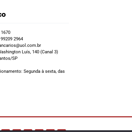
co
2 1670
 99209 2964
ancarios@uol.com.br
ashington Luís, 140 (Canal 3)
Santos/SP
0
cionamento: Segunda à sexta, das