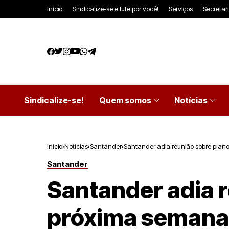
Início
Sindicalize-se e lute por você!
Serviços
Secretar
Sindicalize-se!
Quem somos
Notícias
Início
Notícias
Santander
Santander adia reunião sobre plan
Santander
Santander adia r
próxima semana