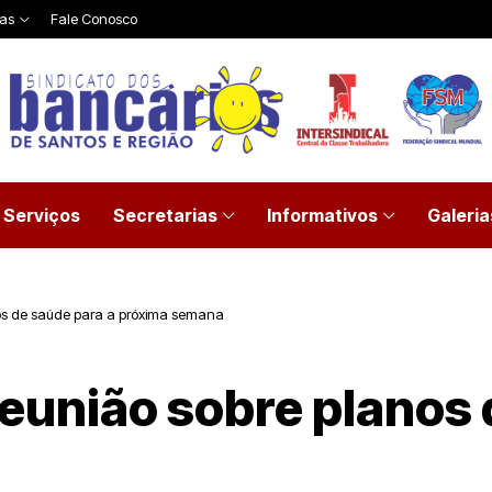
ias
Fale Conosco
Serviços
Secretarias
Informativos
Galeria
os de saúde para a próxima semana
eunião sobre planos 