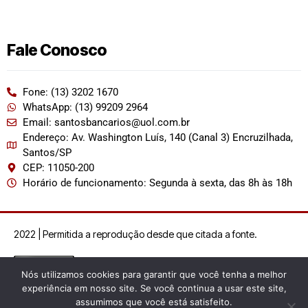
Fale Conosco
Fone: (13) 3202 1670
WhatsApp: (13) 99209 2964
Email: santosbancarios@uol.com.br
Endereço: Av. Washington Luís, 140 (Canal 3) Encruzilhada,
Santos/SP
CEP: 11050-200
Horário de funcionamento: Segunda à sexta, das 8h às 18h
2022 | Permitida a reprodução desde que citada a fonte.
Nós utilizamos cookies para garantir que você tenha a melhor
experiência em nosso site. Se você continua a usar este site,
assumimos que você está satisfeito.