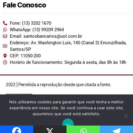
Fale Conosco
Fone: (13) 3202 1670
WhatsApp: (13) 99209 2964
Email: santosbancarios@uol.com.br
Endereço: Av. Washington Luís, 140 (Canal 3) Encruzilhada,
Santos/SP
CEP: 11050-200
Horário de funcionamento: Segunda à sexta, das 8h às 18h
2022 | Permitida a reprodução desde que citada a fonte.
Nós utilizamos cookies para garantir que você tenha a melhor
experiência em nosso site. Se você continua a usar este site,
assumimos que você está satisfeito.
Ok