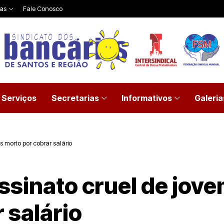
ias
Fale Conosco
Serviços
Secretarias
Informativos
Galeria
 morto por cobrar salário
ssinato cruel de jov
 salário