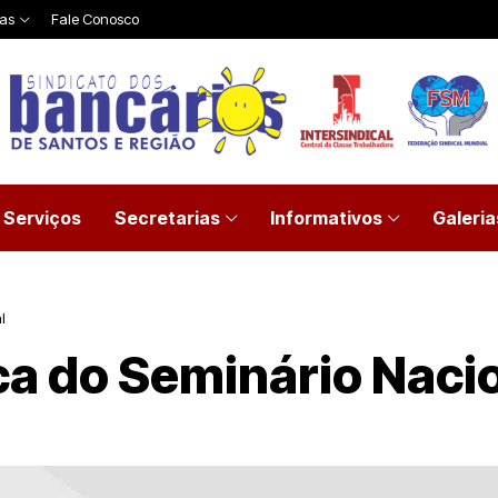
ias
Fale Conosco
Serviços
Secretarias
Informativos
Galeria
l
ca do Seminário Naci