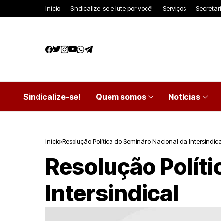
Início
Sindicalize-se e lute por você!
Serviços
Secretar
Sindicalize-se!
Quem somos
Notícias
Início
Resolução Política do Seminário Nacional da Intersindica
Resolução Políti
Intersindical