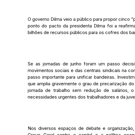
O governo Dilma veio a público para propor cinco “
ponto do pacto da presidenta Dilma foi a reafirm
bilhões de recursos públicos para os cofres dos ba
Se as jornadas de junho foram um passo decisiv
movimentos sociais e das centrais sindicais na co
passo importante para unificar bandeiras. Invest
que amplia gravemente o grau de precarização do 
jornada de trabalho sem redução de salários, o
necessidades urgentes dos trabalhadores e da juve
Nos diversos espaços de debate e organização
Greve Geral contra o capital e a política ec