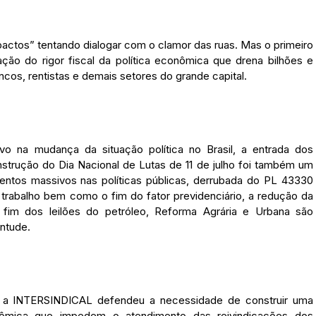
pactos” tentando dialogar com o clamor das ruas. Mas o primeiro
ação do rigor fiscal da política econômica que drena bilhões e
ncos, rentistas e demais setores do grande capital.
o na mudança da situação política no Brasil, a entrada dos
nstrução do Dia Nacional de Lutas de 11 de julho foi também um
imentos massivos nas políticas públicas, derrubada do PL 43330
trabalho bem como o fim do fator previdenciário, a redução da
 fim dos leilões do petróleo, Reforma Agrária e Urbana são
ntude.
, a INTERSINDICAL defendeu a necessidade de construir uma
onômica que impedem o atendimento das reivindicações dos