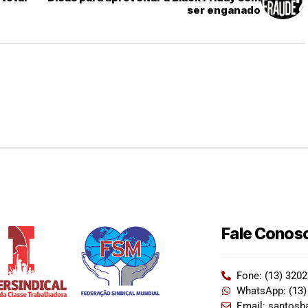
ser enganado
Fale Conos
Fone: (13) 320
WhatsApp: (13)
Email: santosb