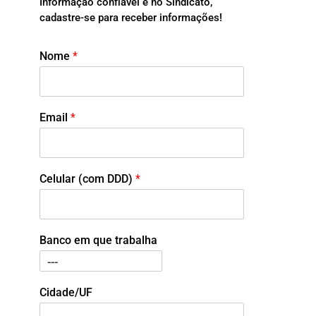
Informação confiável é no Sindicato,
cadastre-se para receber informações!
Nome
*
Email
*
Celular (com DDD)
*
Banco em que trabalha
Cidade/UF