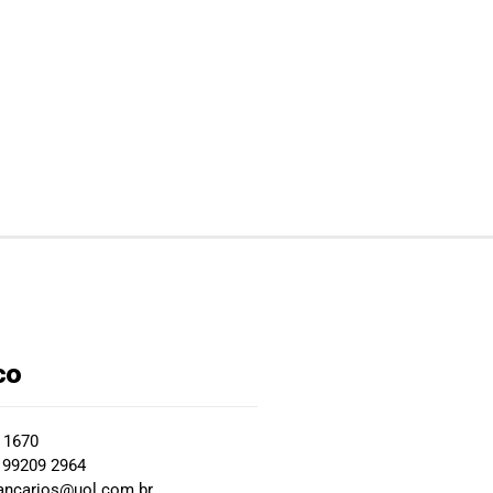
co
2 1670
 99209 2964
ancarios@uol.com.br