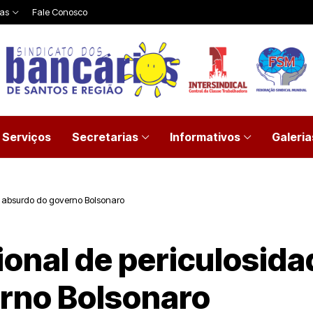
ias
Fale Conosco
Serviços
Secretarias
Informativos
Galeria
o absurdo do governo Bolsonaro
onal de periculosida
rno Bolsonaro