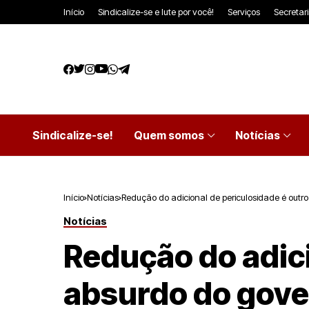
Início
Sindicalize-se e lute por você!
Serviços
Secretar
Sindicalize-se!
Quem somos
Notícias
Início
Notícias
Redução do adicional de periculosidade é outr
Notícias
Redução do adici
absurdo do gove