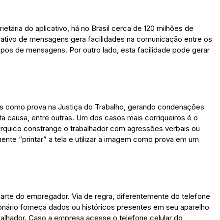
ária do aplicativo, há no Brasil cerca de 120 milhões de
icativo de mensagens gera facilidades na comunicação entre os
upos de mensagens. Por outro lado, esta facilidade pode gerar
s como prova na Justiça do Trabalho, gerando condenações
a causa, entre outras. Um dos casos mais corriqueiros é o
árquico constrange o trabalhador com agressões verbais ou
nte “printar” a tela e utilizar a imagem como prova em um
 parte do empregador. Via de regra, diferentemente do telefone
onário forneça dados ou históricos presentes em seu aparelho
balhador. Caso a empresa acesse o telefone celular do