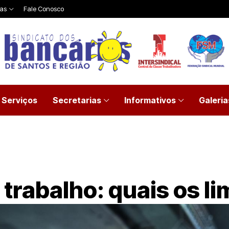
ias
Fale Conosco
Serviços
Secretarias
Informativos
Galeria
 trabalho: quais os li