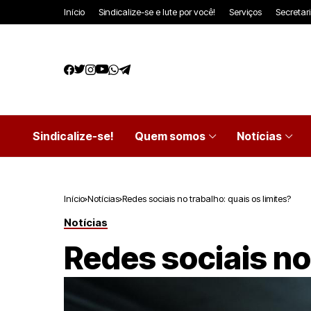
Início
Sindicalize-se e lute por você!
Serviços
Secretar
Sindicalize-se!
Quem somos
Notícias
Início
Notícias
Redes sociais no trabalho: quais os limites?
Notícias
Redes sociais no