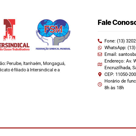
Fale Conos
Fone: (13) 320
WhatsApp: (13)
Email: santosb
Endereço: Av. W
 são: Peruíbe, Itanhaém, Mongaguá,
Encruzilhada, 
ato é filiado à Intersindical e a
CEP: 11050-20
Horário de fun
8h às 18h