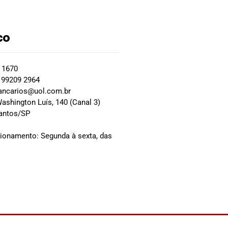
co
2 1670
 99209 2964
ancarios@uol.com.br
ashington Luís, 140 (Canal 3)
Santos/SP
0
cionamento: Segunda à sexta, das