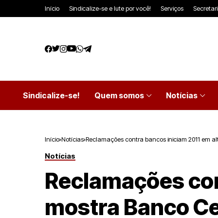
Início
Sindicalize-se e lute por você!
Serviços
Secretar
Sindicalize-se!
Quem somos
Notícias
Início
Notícias
Reclamações contra bancos iniciam 2011 em al
Notícias
Reclamações con
mostra Banco Ce