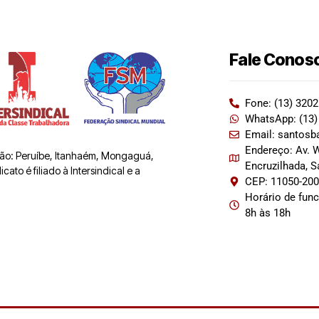
Fale Conos
Fone: (13) 320
WhatsApp: (13)
Email: santosb
Endereço: Av. W
 são: Peruíbe, Itanhaém, Mongaguá,
Encruzilhada, 
ato é filiado à Intersindical e a
CEP: 11050-20
Horário de fun
8h às 18h