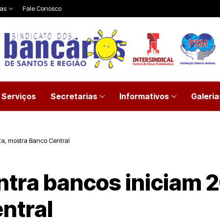
ias
Fale Conosco
Serviços
Secretarias
Informativos
Galeria
ta, mostra Banco Central
tra bancos iniciam 20
ntral