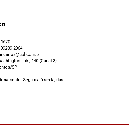
co
2 1670
 99209 2964
ancarios@uol.com.br
ashington Luís, 140 (Canal 3)
Santos/SP
0
cionamento: Segunda à sexta, das