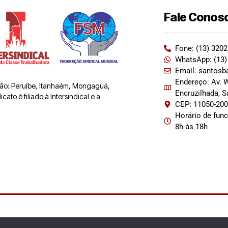
Fale Conos
Fone: (13) 320
WhatsApp: (13)
Email: santosb
Endereço: Av. W
 são: Peruíbe, Itanhaém, Mongaguá,
Encruzilhada, 
ato é filiado à Intersindical e a
CEP: 11050-20
Horário de fun
8h às 18h