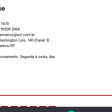
co
2 1670
 99209 2964
ancarios@uol.com.br
ashington Luís, 140 (Canal 3)
Santos/SP
0
cionamento: Segunda à sexta, das