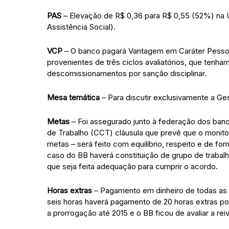
PAS
– Elevação de R$ 0,36 para R$ 0,55 (52%) na 
Assistência Social).
VCP
– O banco pagará Vantagem em Caráter Pessoa
provenientes de três ciclos avaliatórios, que tenh
descomissionamentos por sanção disciplinar.
Mesa temática
– Para discutir exclusivamente a Ges
Metas
– Foi assegurado junto à federação dos ban
de Trabalho (CCT) cláusula que prevê que o monit
metas – será feito com equilíbrio, respeito e de for
caso do BB haverá constituição de grupo de trabal
que seja feita adequação para cumprir o acordo.
Horas extras
– Pagamento em dinheiro de todas as 
seis horas haverá pagamento de 20 horas extras 
a prorrogação até 2015 e o BB ficou de avaliar a re