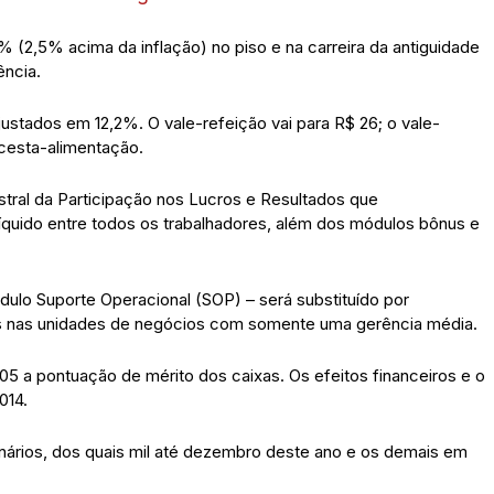
% (2,5% acima da inflação) no piso e na carreira da antiguidade
ência.
justados em 12,2%. O vale-refeição vai para R$ 26; o vale-
 cesta-alimentação.
ral da Participação nos Lucros e Resultados que
 líquido entre todos os trabalhadores, além dos módulos bônus e
ulo Suporte Operacional (SOP) – será substituído por
ais nas unidades de negócios com somente uma gerência média.
05 a pontuação de mérito dos caixas. Os efeitos financeiros e o
014.
onários, dos quais mil até dezembro deste ano e os demais em