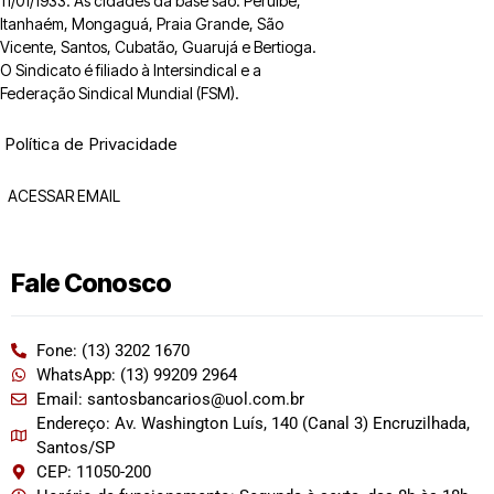
11/01/1933. As cidades da base são: Peruíbe,
Itanhaém, Mongaguá, Praia Grande, São
Vicente, Santos, Cubatão, Guarujá e Bertioga.
O Sindicato é filiado à Intersindical e a
Federação Sindical Mundial (FSM).
Política de Privacidade
ACESSAR EMAIL
Fale Conosco
Fone: (13) 3202 1670
WhatsApp: (13) 99209 2964
Email: santosbancarios@uol.com.br
Endereço: Av. Washington Luís, 140 (Canal 3) Encruzilhada,
Santos/SP
CEP: 11050-200