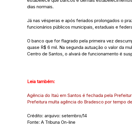
estabelece que bancos e demais estabelecimentos 
dias normais.
Já nas vésperas e após feriados prolongados o pr
funcionários públicos municipais, estaduais e fede
O banco que for flagrado pela primeira vez descumpr
quase R$ 6 mil. Na segunda autuação o valor da mult
Centro de Santos, o alvará de funcionamento é sus
Leia também:
Agência do Itaú em Santos é fechada pela Prefeitur
Prefeitura multa agência do Bradesco por tempo d
Crédito: arquivo: setembro/14
Fonte: A Tribuna On-line