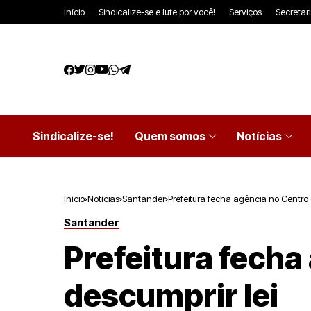
Início
Sindicalize-se e lute por você!
Serviços
Secretar
Sindicalize-se!
Quem somos
Notícias
Início
Notícias
Santander
Prefeitura fecha agência no Centro 
Santander
Prefeitura fecha
descumprir lei