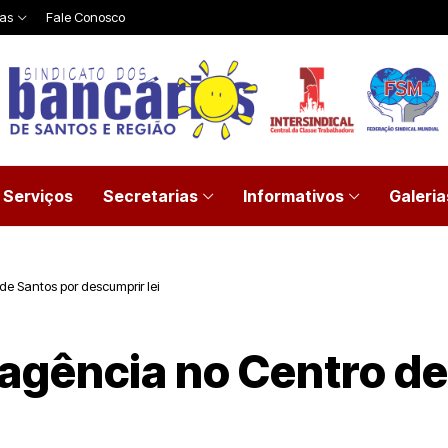
ias
Fale Conosco
Serviços
Secretarias
Informativos
Galeria
de Santos por descumprir lei
 agência no Centro d