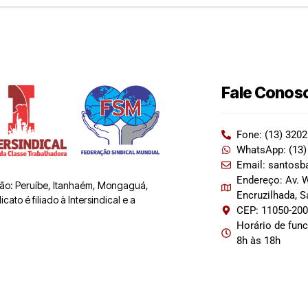
Fale Conos
Fone: (13) 320
WhatsApp: (13)
Email: santosb
Endereço: Av. W
 são: Peruíbe, Itanhaém, Mongaguá,
Encruzilhada, 
ato é filiado à Intersindical e a
CEP: 11050-20
Horário de fun
8h às 18h