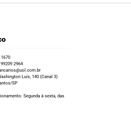
co
2 1670
 99209 2964
ancarios@uol.com.br
ashington Luís, 140 (Canal 3)
Santos/SP
0
cionamento: Segunda à sexta, das