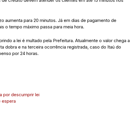
de crédito devem atender os clientes em até 15 minutos nos
azo aumenta para 20 minutos. Já em dias de pagamento de
rais o tempo máximo passa para meia hora.
indo a lei é multado pela Prefeitura. Atualmente o valor chega a
a dobra e na terceira ocorrência registrada, caso do Itaú do
penso por 24 horas.
a por descumprir lei
e espera