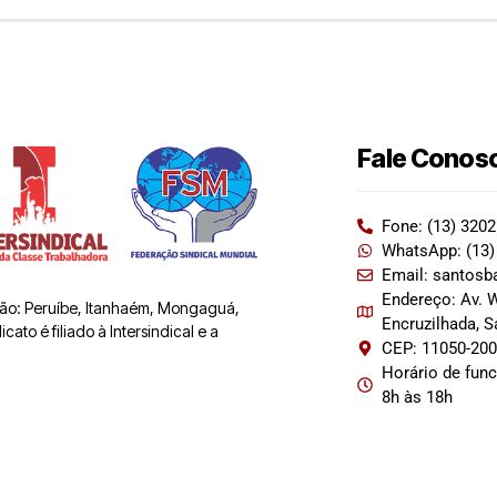
Fale Conos
Fone: (13) 320
WhatsApp: (13)
Email: santosb
Endereço: Av. W
 são: Peruíbe, Itanhaém, Mongaguá,
Encruzilhada, 
ato é filiado à Intersindical e a
CEP: 11050-20
Horário de fun
8h às 18h