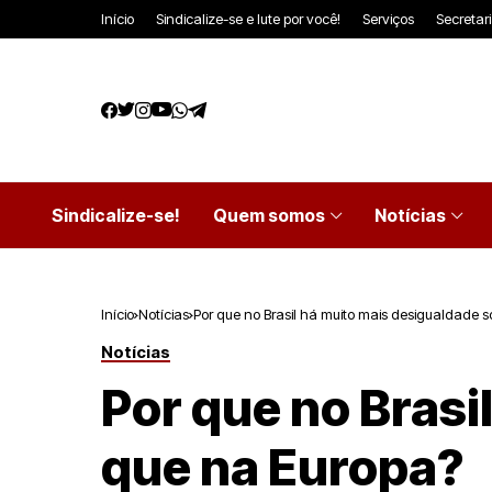
Início
Sindicalize-se e lute por você!
Serviços
Secretar
Sindicalize-se!
Quem somos
Notícias
Início
Notícias
Por que no Brasil há muito mais desigualdade s
Notícias
Por que no Brasi
que na Europa?