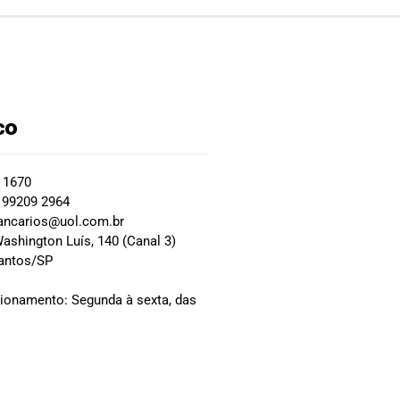
co
2 1670
 99209 2964
ancarios@uol.com.br
ashington Luís, 140 (Canal 3)
Santos/SP
0
cionamento: Segunda à sexta, das