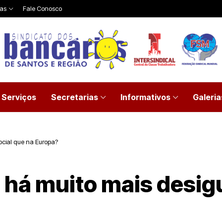
ias
Fale Conosco
Serviços
Secretarias
Informativos
Galeria
ocial que na Europa?
l há muito mais desig