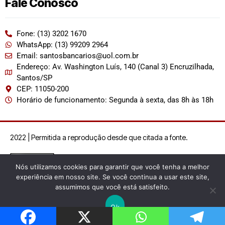
Fale Conosco
Fone: (13) 3202 1670
WhatsApp: (13) 99209 2964
Email: santosbancarios@uol.com.br
Endereço: Av. Washington Luís, 140 (Canal 3) Encruzilhada,
Santos/SP
CEP: 11050-200
Horário de funcionamento: Segunda à sexta, das 8h às 18h
2022 | Permitida a reprodução desde que citada a fonte.
Nós utilizamos cookies para garantir que você tenha a melhor
experiência em nosso site. Se você continua a usar este site,
assumimos que você está satisfeito.
Ok