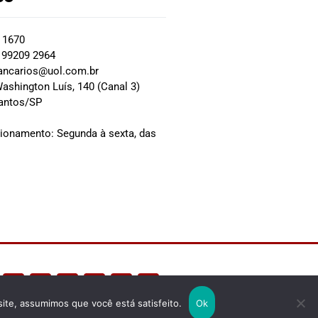
2 1670
 99209 2964
ancarios@uol.com.br
ashington Luís, 140 (Canal 3)
Santos/SP
0
cionamento: Segunda à sexta, das
site, assumimos que você está satisfeito.
Ok