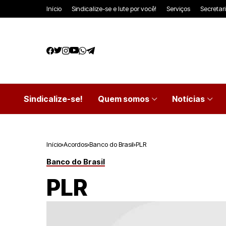
Início
Sindicalize-se e lute por você!
Serviços
Secretar
Sindicalize-se!
Quem somos
Notícias
Início
Acordos
Banco do Brasil
PLR
Banco do Brasil
PLR