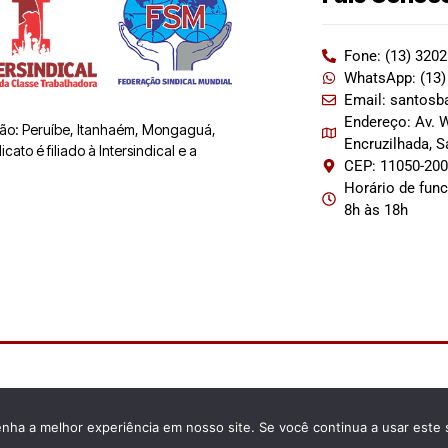
Fone: (13) 320
WhatsApp: (13)
Email: santosb
Endereço: Av. W
 são: Peruíbe, Itanhaém, Mongaguá,
Encruzilhada, 
ato é filiado à Intersindical e a
CEP: 11050-20
Horário de fun
8h às 18h
enha a melhor experiência em nosso site. Se você continua a usar este 